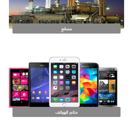
مصانع
متاجر الهواتف