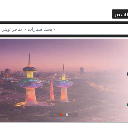
لتسعير