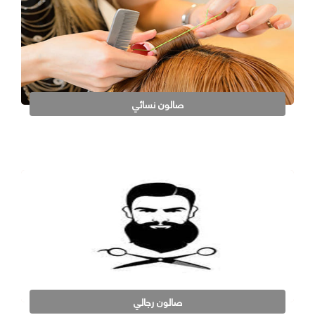
صالون نسائي
صالون رجالي