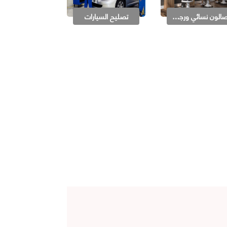
صالون نسائي ورجالي
تصليح السيارات