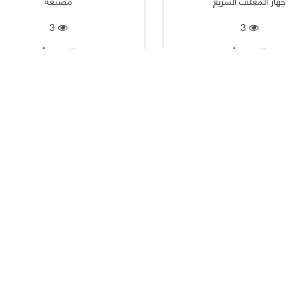
جهاز المغلف السريع
مصبغة
3
3
الكويت |
الكويت |