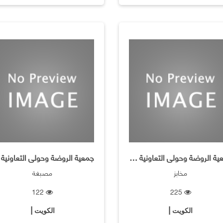
جمعية الروضة وحولى التعاونية / فرع المخبز والحلويات
مخابز
مصبغة
122
225
الكويت |
الكويت |