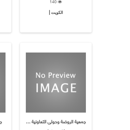
140
الكويت |
جمعية الروضة وحولى التعاونية / السياحة والسفر
جه