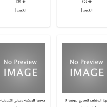
130
708
الكويت |
الكويت |
از المغلف السريع الروضة 6
جمعية ا