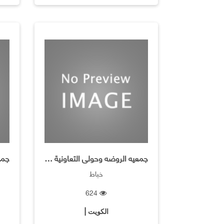
جمعيه الروضه وحولى التعاونية ـ فرع خياط السيدات
خياط
624
الكويت |