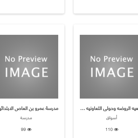
جمعيه الروضه وحولى التعاونيه ـ فرع البقاله
أسواق
مدرسة
99
110