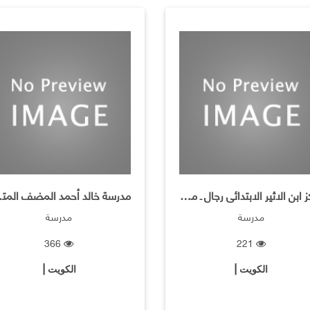
مركز ابن الاثير الابتدائى رجال ـ محو الاميه
مدرسة خ
مدرسة
مدرسة
366
221
الكويت |
الكويت |