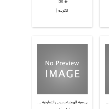
130
الكويت |
لروضة وحولي التعاونية/استلام وتسليم الملابس
جمعيه الروضه وحولى التعاونيه ـ فرع لعب وادوات الاطفال