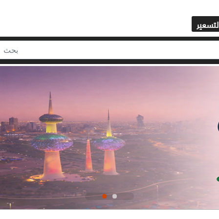
لتسعير