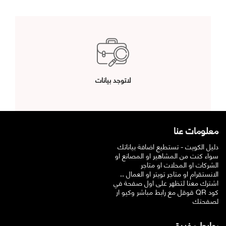
لاتوجد بيانات
معلومات عنا
دليل الكويت - تستطيع اضافة بياناتك
سواء كنت من المشاهير او المصانع او
الشركات او المحلات او متاجر
الانستقرام او متاجر تويتر او العمال ..
اشترك معنا لتظهر على اول صفحة في
قوقل مع رابط مباشر وكيو ار QR كود
لصفحتك
روابط مفيدة