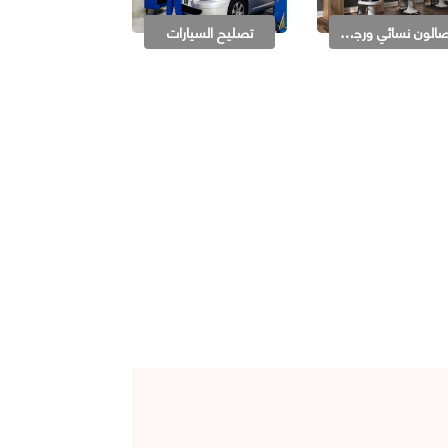
صالون نسائي ورجالي
تصليح السيارات