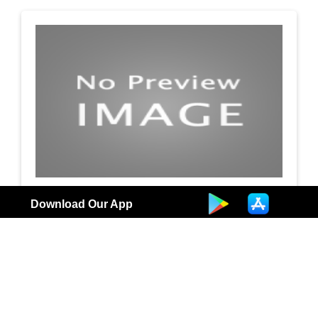
جمعية الصديق التعاونية / مأكولات خفيفة
Download Our App
مطاعم
3
الكويت |