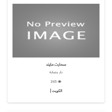
سمارت مايند
دار حضانة
245
الكويت |