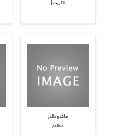
الكويت |
ماكدو نالدز
مطاعم