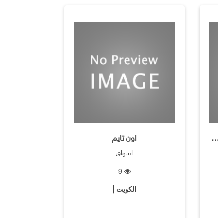
يس كريم لغير المواد الغذائية
اون تايم
اسواق
9
الكويت |