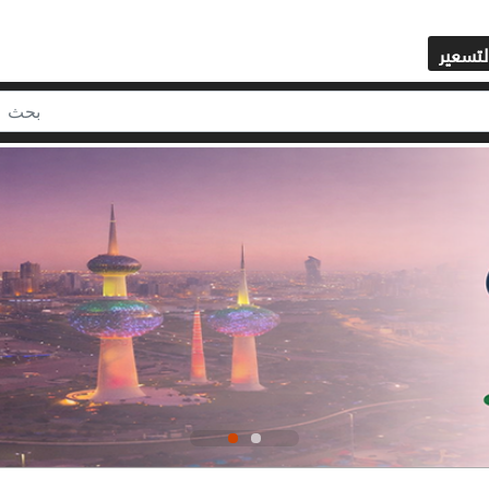
لتسعير