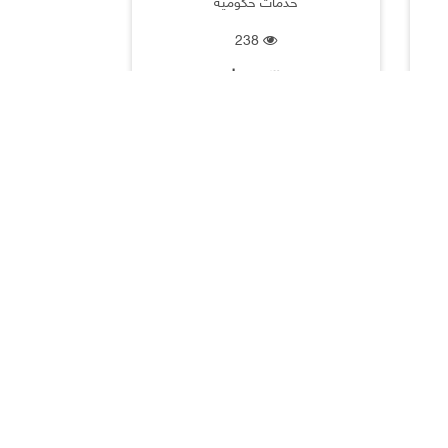
خدمات حكومية
238
الكويت |