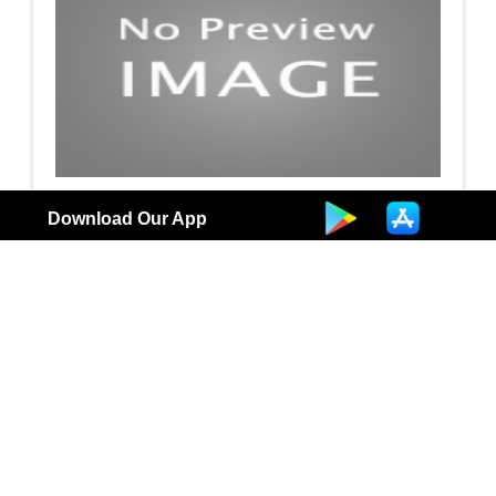
مقاول كهرباء في الكويت
Download Our App
مقاول كهرباء ومستلزماته
3
الكويت | مقاول كهرب كهربائي