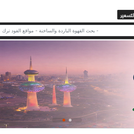
لتسعير