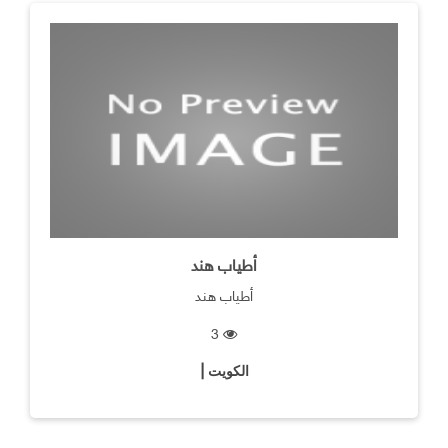
أطياب هند
أطياب هند
3
الكويت |