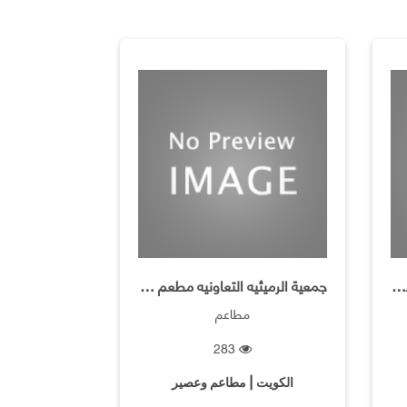
جمعية الرميثية التعاونية / فرع النخى والباجيلاء
جمعية الرميثيه التعاونيه مطعم برجر كنج
مطاعم
283
الكويت | مطاعم وعصير