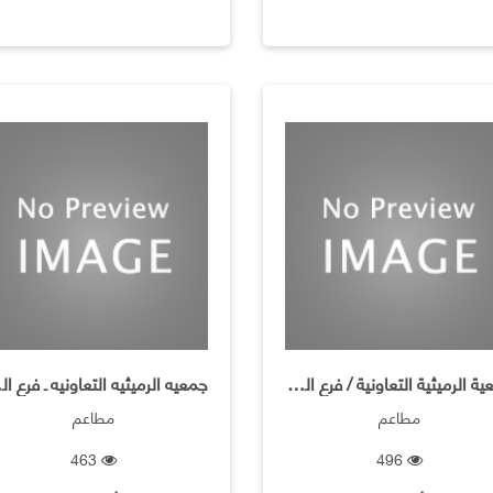
جمعية الرميثية التعاونية / فرع المأكولات الخفيفة
جمعيه
مطاعم
مطاعم
463
496