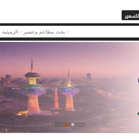
لتسعير