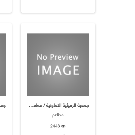
جمعية الرميثية التعاونية / مطعم مأكولات هندية
مطاعم
2448