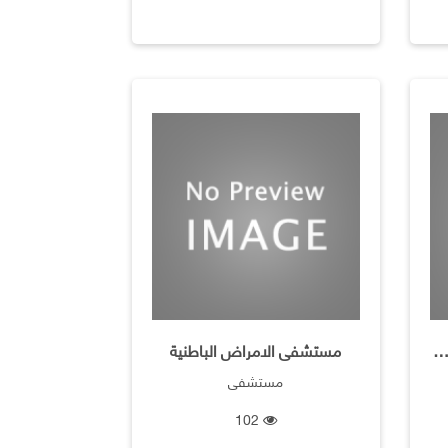
ز الاشعة والطب النووى والمختبرات
مستشفى الامراض الباطنية
مستشفى
102