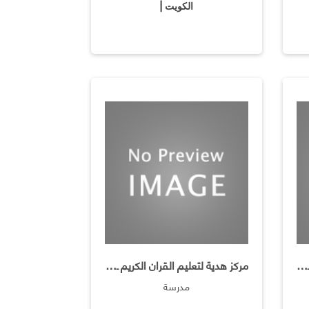
الكويت |
مدرسة زينب بنت خزيمه المتوسطه ـ بنات
مركز هدية لتعليم القران الكريم ـ نساء مسائى
مدرسة