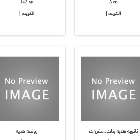
143
3
الكويت |
الكويت |
ثانويه هديه بنات ـ مقررات
روضه هديه