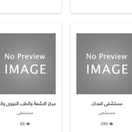
مستشفى العدان
مرك
مستشفى
مستشفى
69
288