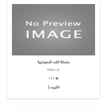
حضانة اتلاد النموذجية
دار حضانة
117
الكويت |