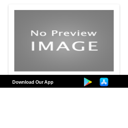
جمعية الظهر التعاونية / طباعةوتصويرمستندات
Download Our App
طباعة وتصوير
8
الكويت |