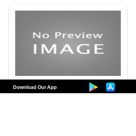
جمعية النسيم التعاونية / غسيل وكوى على البخار
Download Our App
مصبغة
3
الكويت |