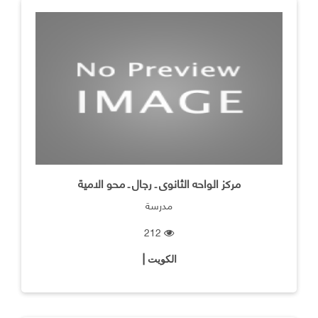
مركز الواحه الثانوى ـ رجال ـ محو الامية
مدرسة
212
الكويت |