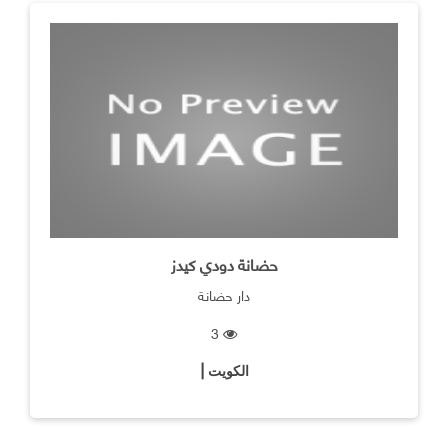
حضانة دودي كيدز
دار حضانة
3
الكويت |