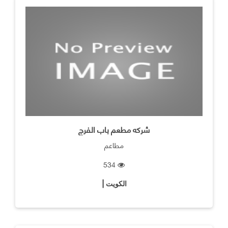
شركه مطعم باب الفرج
مطاعم
534
الكويت |