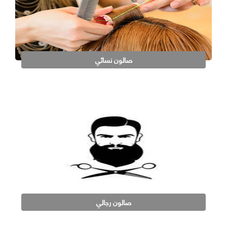
صالون نسائي
صالون رجالي