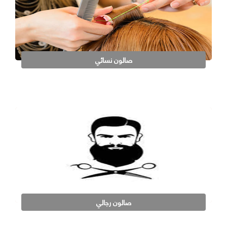
صالون نسائي
صالون رجالي