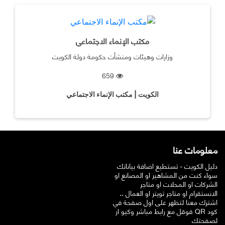
مكتب الإنماء الاجتماعي
وزارات وهيئات ومنشأت حكومة دولة الكويت
659
الكويت | مكتب الإنماء الاجتماعي
معلومات عنا
دليل الكويت - تستطيع اضافة بياناتك
سواء كنت من المشاهير او المصانع او
الشركات او المحلات او متاجر
الانستقرام او متاجر تويتر او العمال ..
اشترك معنا لتظهر على اول صفحة في
قوقل مع رابط مباشر وكيو ار QR كود
لصفحتك