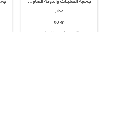
جمعية الصليبات والدوحه التعاونية / حلويات ومعجنات
مخابز
86
الكويت | جميع المحلات