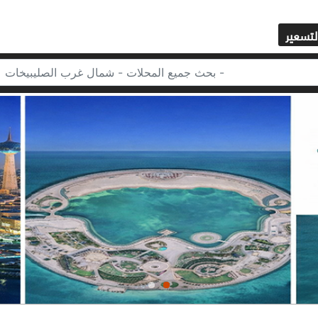
لتسعير