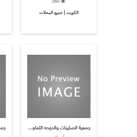
260
الكويت | جميع المحلات
جمعية الصليبات والدوحه التعاونية / سوق مركزي مصغر )الفر
أسواق