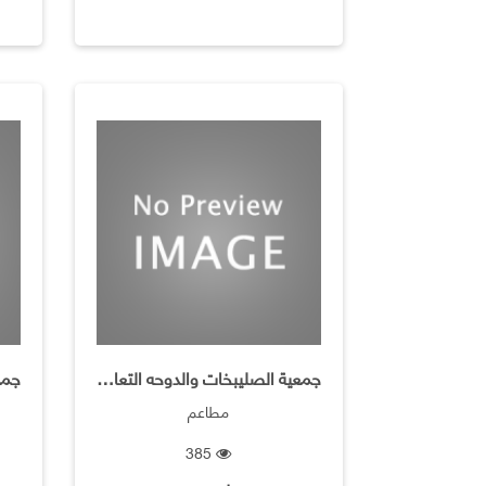
جمعية الصليبخات والدوحه التعاونيه
مطاعم
385