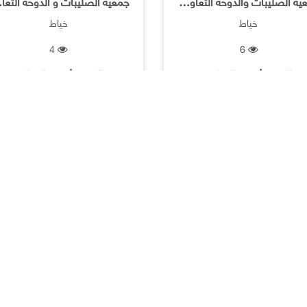
جمعية الصليبات والدوحه التعاونية / خياطة ملابس للسيدات
جمعية ا
خياط
خياط
4
6
الكويت | جميع المحلات
الكويت | جميع المحلات