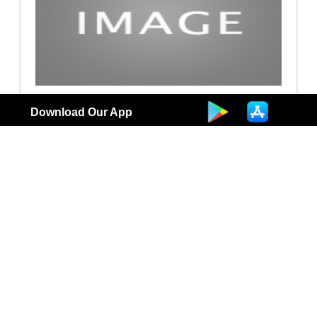
مركز ابن الاثير الابتدائى رجال ـ محو الاميه
Download Our App
مدرسة
4
الكويت | المنشات الحكومية في منطقتك