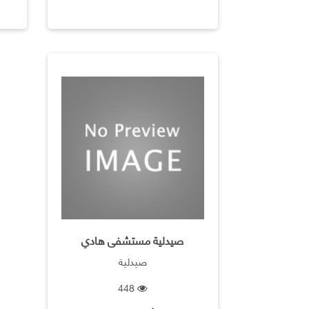
‏صيدلية مستشفى هادي
صيدلية
448