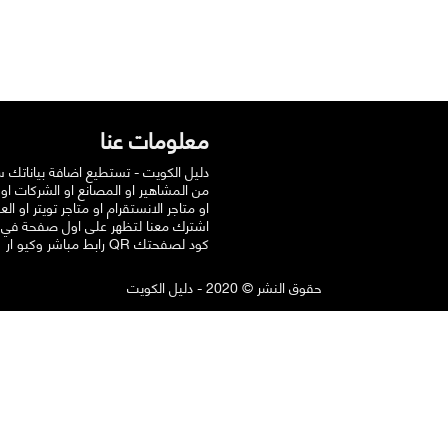
معلومات عنا
دليل الكويت - تستطيع اضافة بياناتك 
من المشاهير او المصانع او الشركات او
او متاجر الانستقرام او متاجر تويتر او الع
اشترك معنا لتظهر على اول صفحة في
رابط مباشر وكيو ار QR كود لصفحتك
حقوق النشر © 2020 - دليل الكويت