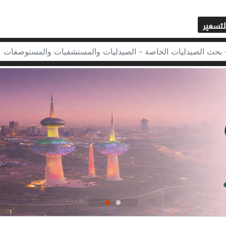
لتسعير