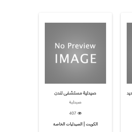
يد
‏صيدلية مستشفى لندن
صيدلية
407
الكويت | الصيدليات الخاصة