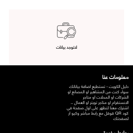
لاتوجد بيانات
معلومات عنا
دليل الكويت - تستطيع اضافة بياناتك
سواء كنت من المشاهير او المصانع او
الشركات او المحلات او متاجر
الانستقرام او متاجر تويتر او العمال ..
اشترك معنا لتظهر على اول صفحة في
قوقل مع رابط مباشر وكيو ار QR كود
لصفحتك
روابط مفيدة