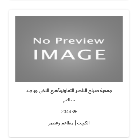
جمعية صباح الناصر التعاونية/فرع النخي وباجلا
مطاعم
2344
الكويت | مطاعم وعصير