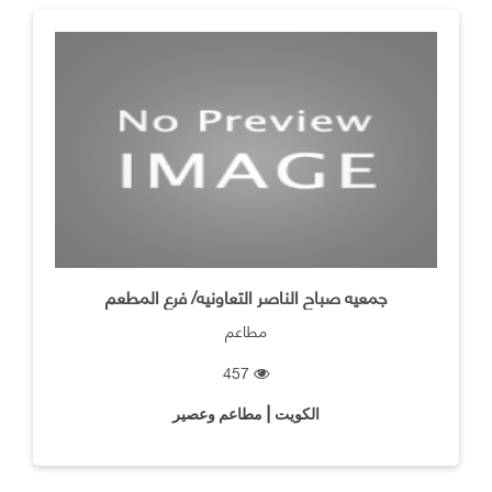
جمعيه صباح الناصر التعاونيه/ فرع المطعم
مطاعم
457
الكويت | مطاعم وعصير