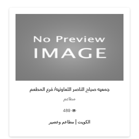
جمعيه صباح الناصر التعاونيه/ فرع المطعم
مطاعم
489
الكويت | مطاعم وعصير