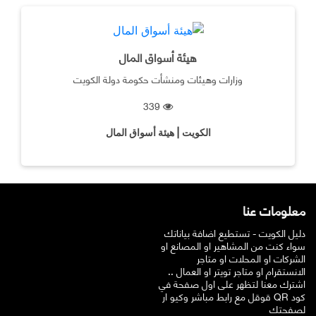
هيئة أسواق المال
وزارات وهيئات ومنشأت حكومة دولة الكويت
339
الكويت | هيئة أسواق المال
معلومات عنا
دليل الكويت - تستطيع اضافة بياناتك
سواء كنت من المشاهير او المصانع او
الشركات او المحلات او متاجر
الانستقرام او متاجر تويتر او العمال ..
اشترك معنا لتظهر على اول صفحة في
قوقل مع رابط مباشر وكيو ار QR كود
لصفحتك