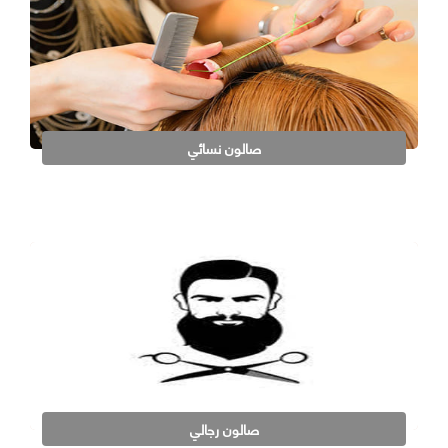
صالون نسائي
صالون رجالي