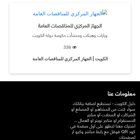
الجهاز المركزي للمناقصات العامة
وزارات وهيئات ومنشأت حكومة دولة الكويت
339
الكويت | الجهاز المركزي للمناقصات العامة
معلومات عنا
دليل الكويت - تستطيع اضافة بياناتك
سواء كنت من المشاهير او المصانع او
الشركات او المحلات او متاجر
الانستقرام او متاجر تويتر او العمال ..
اشترك معنا لتظهر على اول صفحة في
قوقل مع رابط مباشر وكيو ار QR كود
لصفحتك