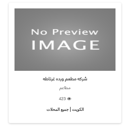
شركه مطعم ورده غرناطه
مطاعم
423
الكويت | جميع المحلات