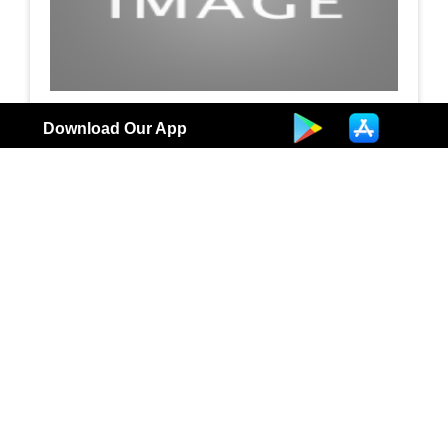
جمعيه غرناطه التعاونيه / بيع بالجمله
Download Our App
أسواق
3
الكويت | جميع المحلات