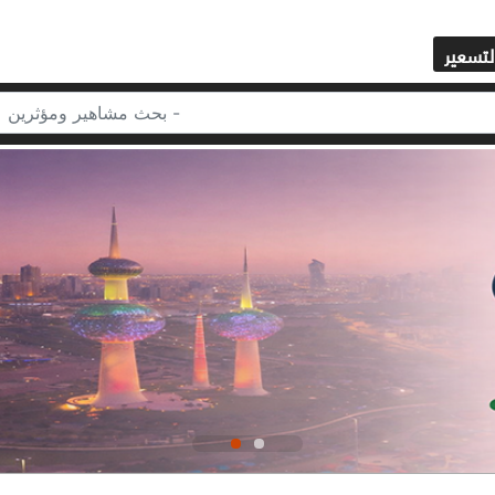
لتسعير