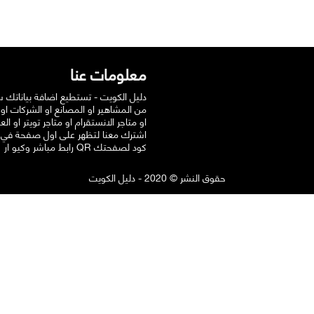
معلومات عنا
دليل الكويت - تستطيع اضافة بياناتك 
من المشاهير او المصانع او الشركات او
او متاجر الانستقرام او متاجر تويتر او الع
اشترك معنا لتظهر على اول صفحة في
رابط مباشر وكيو ار QR كود لصفحتك
حقوق النشر © 2020 - دليل الكويت