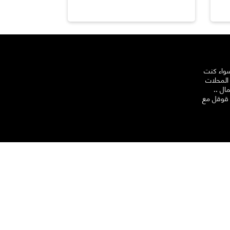
سواء كنت
 المحلات
مال ..
 قوقل مع