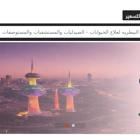
لتسعير