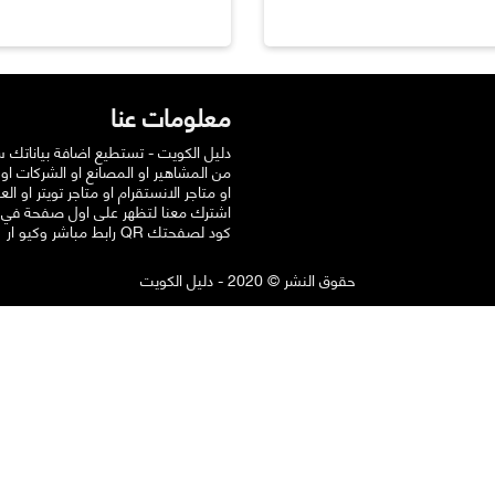
معلومات عنا
دليل الكويت - تستطيع اضافة بياناتك 
من المشاهير او المصانع او الشركات او
او متاجر الانستقرام او متاجر تويتر او الع
اشترك معنا لتظهر على اول صفحة في
رابط مباشر وكيو ار QR كود لصفحتك
حقوق النشر © 2020 - دليل الكويت